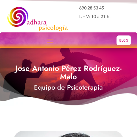
690 28 53 45
L – V: 10 a 21 h.
BLOG
Jose Antonio Pérez Rodríguez-
Malo
Equipo de Psicoterapia