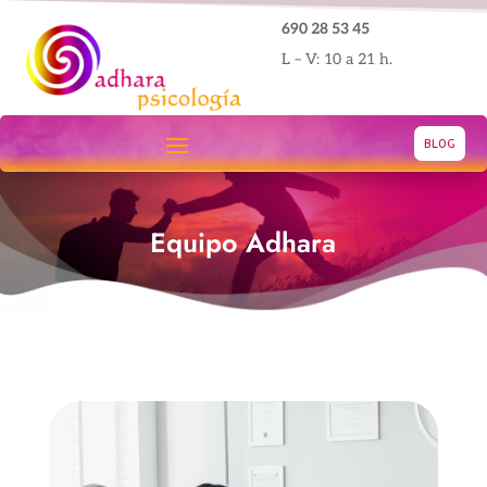
690 28 53 45
L – V: 10 a 21 h.
BLOG
Equipo Adhara