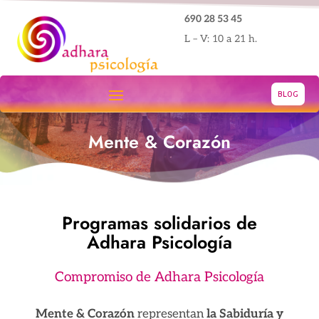
690 28 53 45
L – V: 10 a 21 h.
BLOG
Mente & Corazón
Programas solidarios de
Adhara Psicología
Compromiso de Adhara Psicología
Mente & Corazón
representan
la Sabiduría y