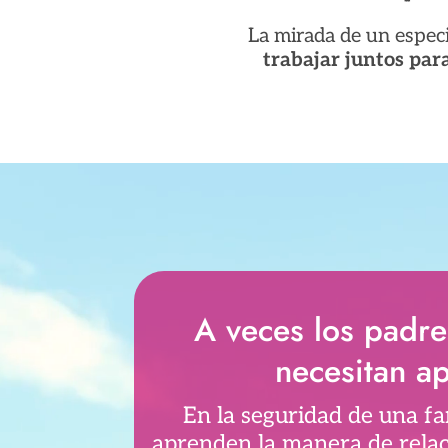
La mirada de un especi
trabajar juntos par
Reproductor
de
vídeo
A veces los padr
necesitan a
En la seguridad de una fa
aprenden la manera de relac