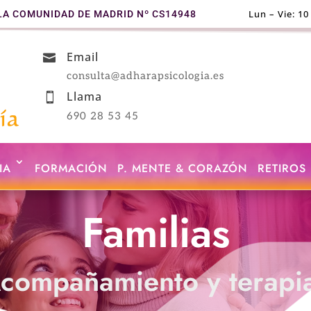
Lun – Vie: 10
LA COMUNIDAD DE MADRID Nº CS14948

Email

consulta@adharapsicologia.es
Llama

690 28 53 45
IA
FORMACIÓN
P. MENTE & CORAZÓN
RETIROS
Familias
compañamiento y terapi