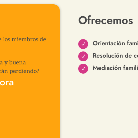
Ofrecemos
re los miembros de
Orientación famil
N
Resolución de co
N
za y buena
Mediación famili
N
están perdiendo?
hora