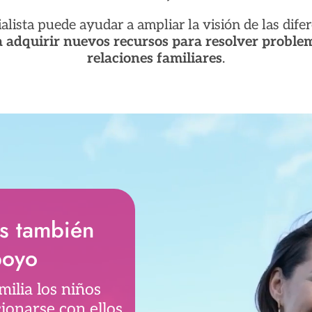
alista puede ayudar a ampliar la visión de las dife
a adquirir nuevos recursos para resolver problem
relaciones familiares
.
es también
poyo
milia los niños
ionarse con ellos