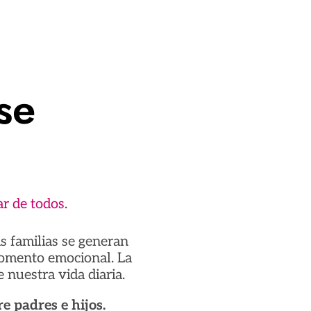
se
ar de todos.
as familias se generan
momento emocional. La
 nuestra vida diaria.
e padres e hijos.