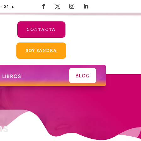
 – 21 h.
CONTACTA
SOY SANDRA
BLOG
LIBROS
as