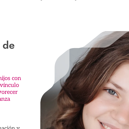
 de
hijos con
 vínculo
vorecer
anza
mación y