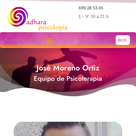
690 28 53 45
L – V: 10 a 21 h.
BLOG
José Moreno Ortiz
Equipo de Psicoterapia