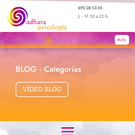
690 28 53 45
L – V: 10 a 21 h.
BLOG
BLOG · Categorías
VÍDEO BLOG