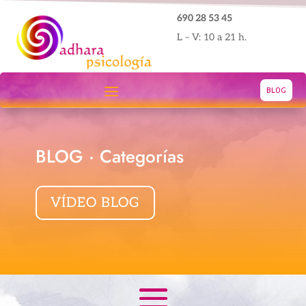
690 28 53 45
L – V: 10 a 21 h.
BLOG
BLOG · Categorías
VÍDEO BLOG