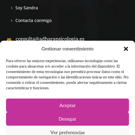
Soy Sandra
Contacta conmigo
consulta@adharapsicologia.es

Gestionar consentimiento
+34 690 28 53 45

Para ofrecer las mejores experiencias, utilizamos tecnologías como las
cookies para almacenar y/o acceder a la información del dispositivo. El
consentimiento de estas tecnologías nos permitirá procesar datos como el
comportamiento de navegación o las identificaciones únicas en este sitio. No
consentir o retirar el consentimiento, puede afectar negativamente a ciertas
características y funciones.
Aceptar
Copyright © 2026 Adhara Psicología All Rights Reserved
Adhara Psicología & Meditación. Formación
Denegar
Ver preferencias