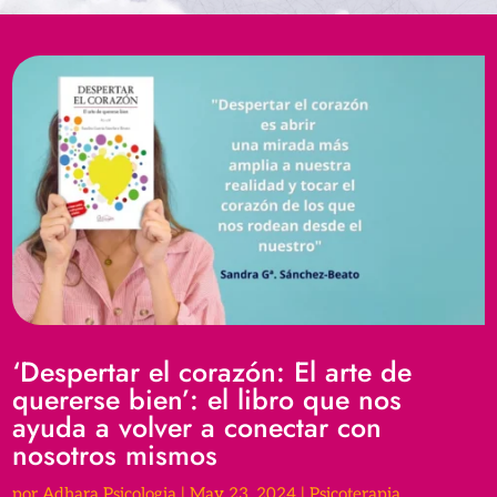
‘Despertar el corazón: El arte de
quererse bien’: el libro que nos
ayuda a volver a conectar con
nosotros mismos
por
Adhara Psicologia
|
May 23, 2024
|
Psicoterapia