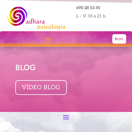
690 28 53 45
L – V: 10 a 21 h.
BLOG
BLOG
VÍDEO BLOG