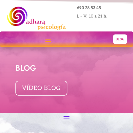
690 28 53 45
L – V: 10 a 21 h.
BLOG
BLOG
VÍDEO BLOG