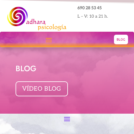
690 28 53 45
L – V: 10 a 21 h.
BLOG
BLOG
VÍDEO BLOG