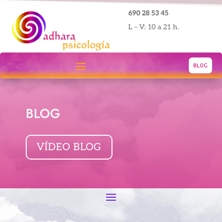
690 28 53 45
L – V: 10 a 21 h.
BLOG
BLOG
VÍDEO BLOG