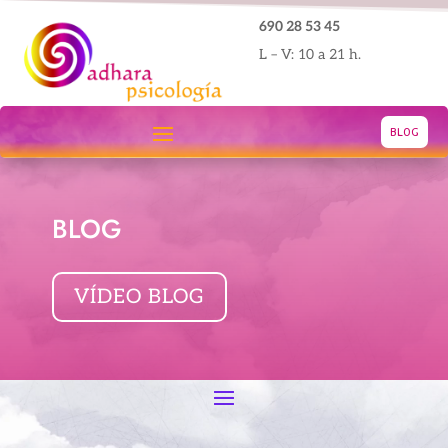
690 28 53 45
L – V: 10 a 21 h.
BLOG
BLOG
VÍDEO BLOG