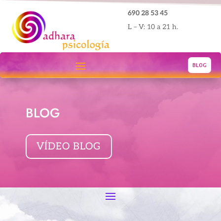
690 28 53 45
L – V: 10 a 21 h.
BLOG
BLOG
VÍDEO BLOG