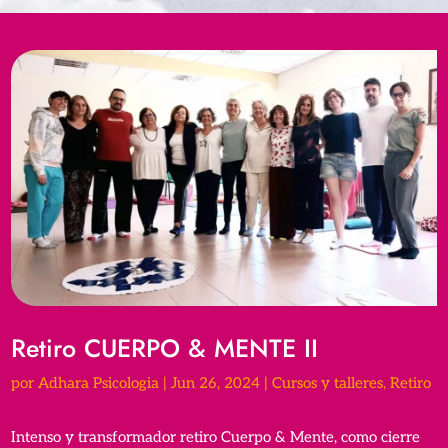
Retiro CUERPO & MENTE II
por
Adhara Psicologia
|
Jun 26, 2024
|
Cursos y talleres
,
Retiro
Intenso y transformador retiro Cuerpo & Mente, como cierre