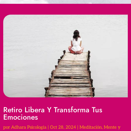
Retiro Libera Y Transforma Tus
Emociones
por
Adhara Psicologia
|
Oct 28, 2024
|
Meditación
,
Mente y