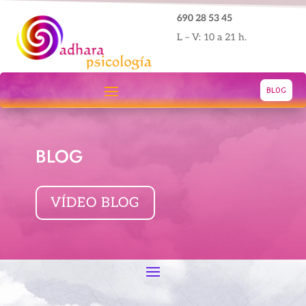
690 28 53 45
L – V: 10 a 21 h.
BLOG
BLOG
VÍDEO BLOG