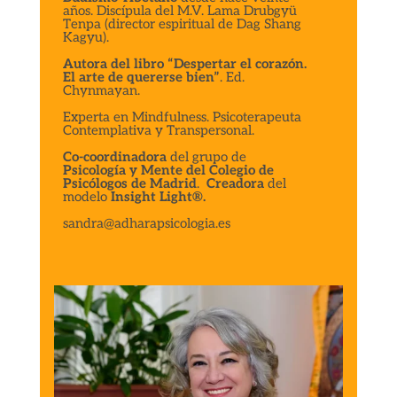
años. Discípula del M.V. Lama Drubgyü
Tenpa (director espiritual de Dag Shang
Kagyu).
Autora del libro “Despertar el corazón.
El arte de quererse bien”
. Ed.
Chynmayan.
Experta en Mindfulness. Psicoterapeuta
Contemplativa y Transpersonal.
Co-coordinadora
del grupo de
Psicología y Mente del Colegio de
Psicólogos de Madrid
.
Creadora
del
modelo
Insight Light®.
sandra@adharapsicologia.es