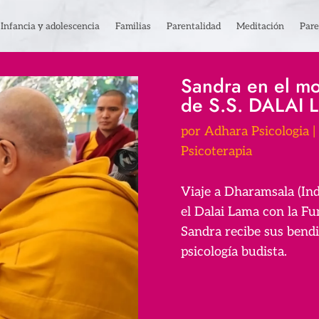
Infancia y adolescencia
Familias
Parentalidad
Meditación
Pare
Sandra en el mo
de S.S. DALAI
por
Adhara Psicologia
|
Psicoterapia
Viaje a Dharamsala (Ind
el Dalai Lama con la F
Sandra recibe sus bend
psicología budista.