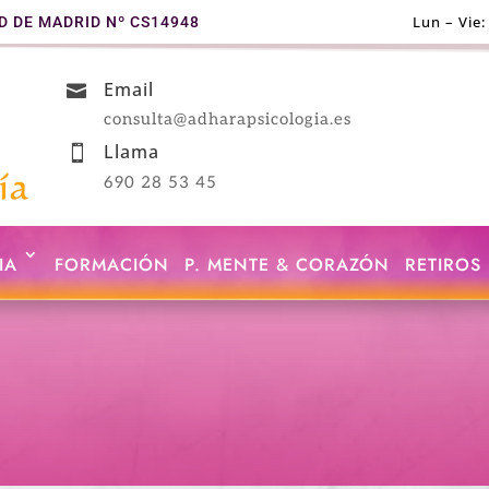
Lun – Vie:
D DE MADRID Nº CS14948

Email

consulta@adharapsicologia.es
Llama

690 28 53 45
IA
FORMACIÓN
P. MENTE & CORAZÓN
RETIROS