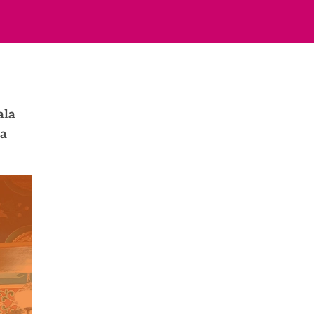
ala
ha