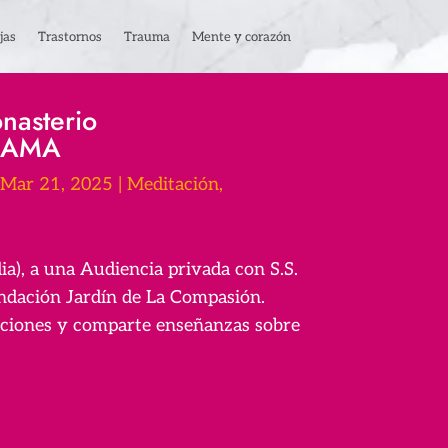
jas
Trastornos
Trauma
Mente y corazón
nasterio
 LAMA
Mar 21, 2025
|
Meditación
,
ia), a una Audiencia privada con S.S.
undación Jardín de La Compasión.
iciones y comparte enseñanzas sobre