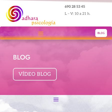
690 28 53 45
L – V: 10 a 21 h.
BLOG
BLOG
VÍDEO BLOG