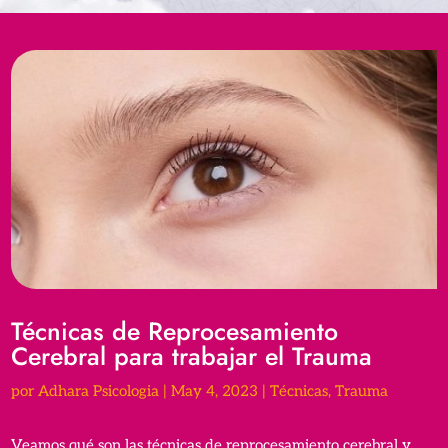
Técnicas de Reprocesamiento
Cerebral para trabajar el Trauma
por
Adhara Psicologia
|
May 4, 2023
|
Técnicas
,
Trauma
Veamos qué son las técnicas de reprocesamiento cerebral y