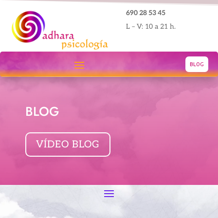
690 28 53 45
L – V: 10 a 21 h.
BLOG
BLOG
VÍDEO BLOG